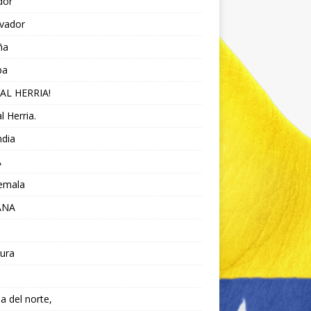
dor
lvador
ña
pa
AL HERRIA!
l Herria.
ndia
A
emala
ANA
ura
da del norte,