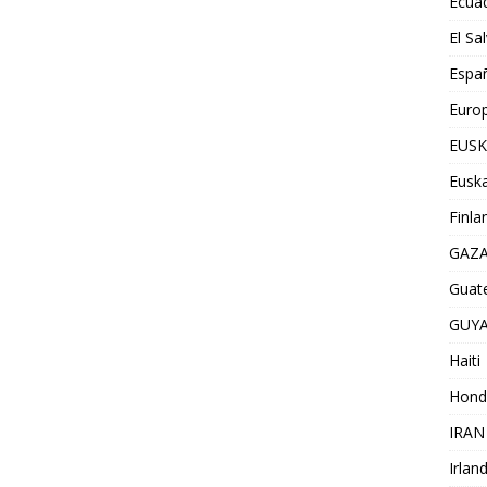
Ecua
El Sa
Espa
Euro
EUSK
Euska
Finla
GAZ
Guat
GUY
Haiti
Hond
IRAN
Irlan