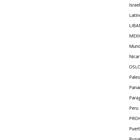
Israel
Lati
LIB
MEX
Mun
Nica
OSL
Pales
Pan
Para
Peru
PROH
Puert
Rusia