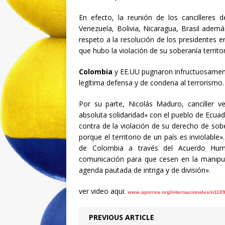
En efecto, la reunión de los cancilleres
Venezuela, Bolivia, Nicaragua, Brasil adem
respeto a la resolución de los presidentes 
que hubo la violación de su soberanía territo
Colombia
y EE.UU pugnaron infructuosamente
legítima defensa y de condena al terrorismo.
Por su parte, Nicolás Maduro, canciller v
absoluta solidaridad» con el pueblo de Ecuad
contra de la violación de su derecho de sober
porque el territorio de un país es inviolable
de Colombia a través del Acuerdo Hum
comunicación para que cesen en la manipula
agenda pautada de intriga y de división».
ver video aqui:
www.aporrea.org/internacionales/n110
PREVIOUS ARTICLE