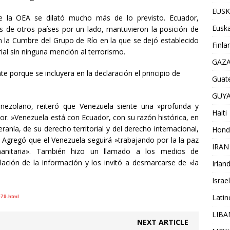
EUSK
 de la OEA se dilató mucho más de lo previsto. Ecuador,
Euska
ás de otros países por un lado, mantuvieron la posición de
en la Cumbre del Grupo de Río en la que se dejó establecido
Finla
rial sin ninguna mención al terrorismo.
GAZ
 porque se incluyera en la declaración el principio de
Guat
GUY
enezolano, reiteró que Venezuela siente una »profunda y
Haiti
or. »Venezuela está con Ecuador, con su razón histórica, en
anía, de su derecho territorial y del derecho internacional,
Hond
». Agregó que el Venezuela seguirá »trabajando por la la paz
IRAN
anitaria». También hizo un llamado a los medios de
ción de la información y los invitó a desmarcarse de «la
Irlan
Israel
Lati
979.html
LIB
NEXT ARTICLE