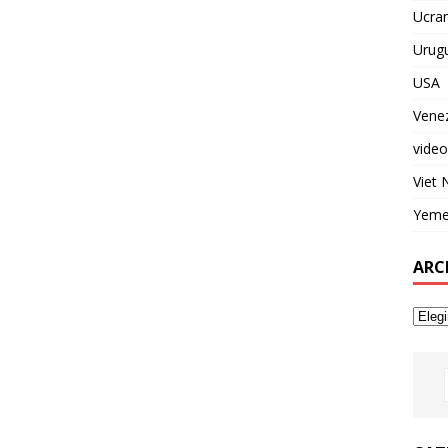
Ucran
Urug
USA
Vene
video
Viet
Yem
ARC