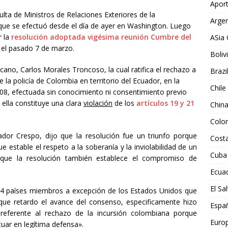
Aport
lta de Ministros de Relaciones Exteriores de la
Argen
ue se efectuó desde el día de ayer en Washington. Luego
r la
resolución adoptada vigésima reunión Cumbre del
ASia 
el pasado 7 de marzo.
Boliv
icano, Carlos Morales Troncoso, la cual ratifica el rechazo a
Brazi
de la policía de Colombia en territorio del Ecuador, en la
Chile
08, efectuada sin conocimiento ni consentimiento previo
 ella constituye una clara
violación
de los
artículos 19 y 21
Chin
Colo
ador Crespo, dijo que la resolución fue un triunfo porque
Costa
que estable el respeto a la soberanía y la inviolabilidad de un
Cuba
có que la resolución también establece el compromiso de
Ecua
El Sa
34 países miembros a excepción de los Estados Unidos que
que retardo el avance del consenso, especificamente hizo
Espa
 referente al rechazo de la incursión colombiana porque
Euro
uar en legítima defensa».