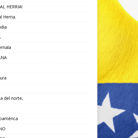
AL HERRIA!
l Herria.
ndia
A
emala
ANA
ura
da del norte,
noamérica
ANO