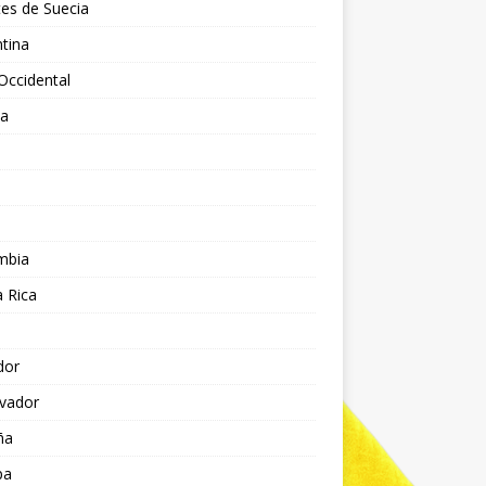
es de Suecia
tina
Occidental
ia
l
a
mbia
 Rica
dor
lvador
ña
pa