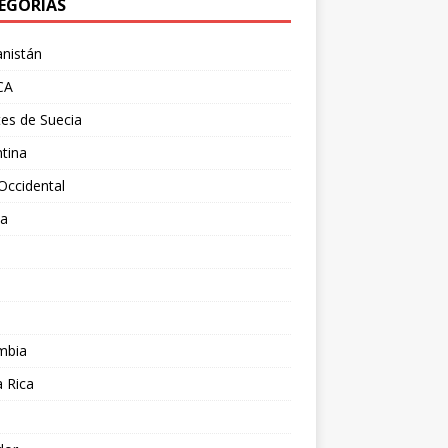
EGORÍAS
nistán
CA
es de Suecia
tina
Occidental
ia
l
a
mbia
 Rica