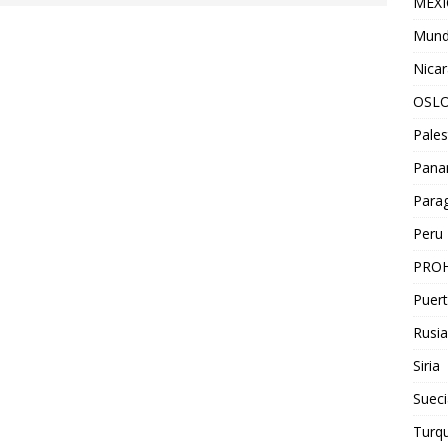
MEX
Mun
Nica
OSL
Pales
Pan
Para
Peru
PROH
Puert
Rusia
Siria
Sueci
Turqu