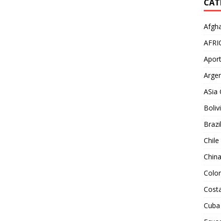
CAT
Afgha
AFRI
Aport
Argen
ASia 
Boliv
Brazi
Chile
Chin
Colo
Costa
Cuba