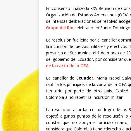
En consenso finalizó la XXV Reunión de Consu
Organización de Estados Americanos (OEA) q
de intensas deliberaciones se resolvió acoge
Grupo del Río
celebrado en Santo Domingo 
La resolusión fue leída por el canciller domin
la incursión de fuerzas militares y efectivos 
provincia de Sucumbíos, el 1 de marzo de 20
del gobierno del Ecuador, por considerar que
de la carta de la OEA
.
La canciller de
Ecuador
, Maria Isabel Salv
ratifica los principios de la carta de la OEA 
territorio por parte de otro país. Expli
Colombia a no repetir la incursión militar.
La resolución acordada es un logro de los 
objetó algunos puntos de la resolución lo 
constar que no apoya el artículo cuarto,
considera que Colombia tiene «derecho a act