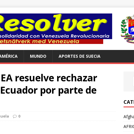
AMÉRICA
MUNDO
APORTES DE SUECIA
EA resuelve rechazar
a Ecuador por parte de
CAT
uela
0
Afgha
AFRI