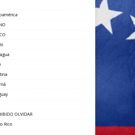
noamérica
ANO
ICO
do
ragua
O
tina
amá
guay
IBIDO OLVIDAR
o Rico