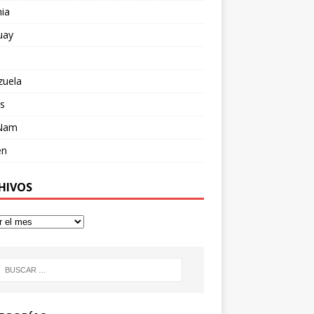
ia
uay
zuela
s
 Nam
en
HIVOS