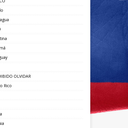
ICO
do
ragua
O
tina
amá
guay
IBIDO OLVIDAR
o Rico
a
ia