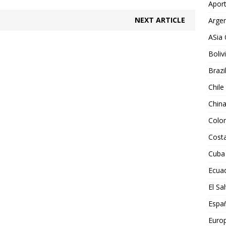
Aport
NEXT ARTICLE
Argen
ASia 
Boliv
Brazi
Chile
Chin
Colo
Costa
Cuba
Ecua
El Sa
Espa
Euro