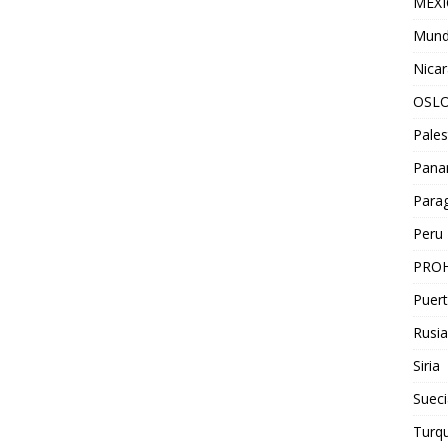
MEX
Mun
Nica
OSL
Pales
Pan
Para
Peru
PROH
Puert
Rusia
Siria
Sueci
Turqu