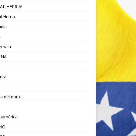
AL HERRIA!
l Herria.
ndia
A
emala
ANA
ura
da del norte,
noamérica
ANO