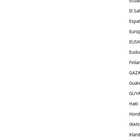
Ecua
El Sa
Espa
Euro
EUSK
Euska
Finla
GAZ
Guat
GUY
Haiti
Hond
IRAN
Irlan