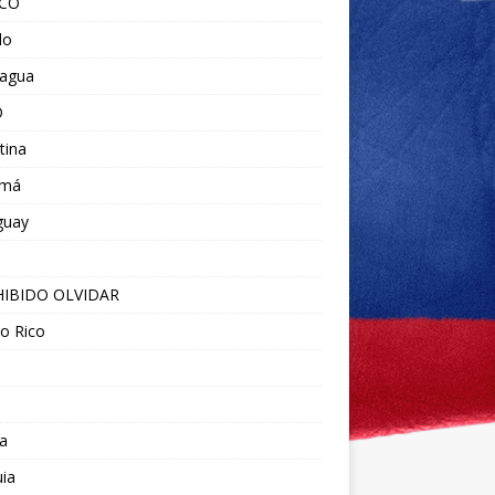
ICO
do
ragua
O
tina
amá
guay
IBIDO OLVIDAR
o Rico
a
ia