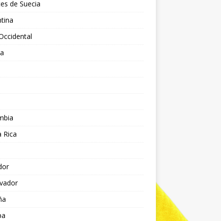
es de Suecia
tina
Occidental
ia
l
a
mbia
 Rica
dor
lvador
ña
pa