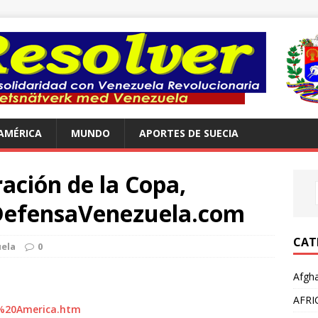
AMÉRICA
MUNDO
APORTES DE SUECIA
ración de la Copa,
oDefensaVenezuela.com
CAT
ela
0
Afgha
AFRI
a%20America.htm