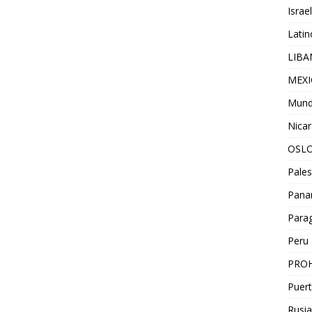
Israel
Lati
LIB
MEX
Mun
Nica
OSL
Pales
Pan
Para
Peru
PROH
Puert
Rusia