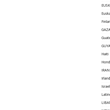
EUSK
Euska
Finla
GAZ
Guat
GUY
Haiti
Hond
IRAN
Irlan
Israel
Lati
LIB