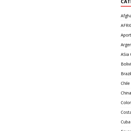
CAT
Afgha
AFRI
Aport
Argen
ASia 
Boliv
Brazi
Chile
Chin
Colo
Costa
Cuba