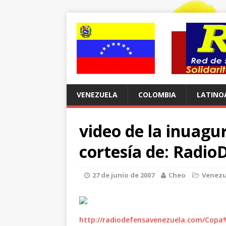
VENEZUELA
COLOMBIA
LATINO
video de la inuagu
cortesía de: Radi
27 de junio de 2007
Cheo
Venezu
http://radiodefensavenezuela.com/Cop