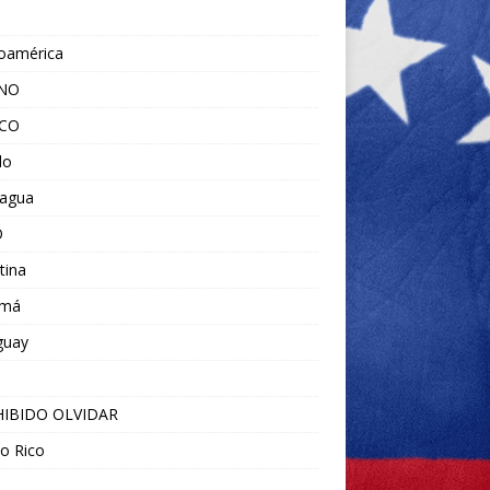
noamérica
ANO
ICO
do
ragua
O
tina
amá
guay
IBIDO OLVIDAR
o Rico