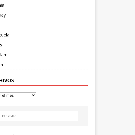
ia
uay
zuela
s
 Nam
en
HIVOS