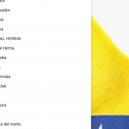
dor
lvador
ña
pa
AL HERRIA!
l Herria.
ndia
A
emala
ANA
ura
da del norte,