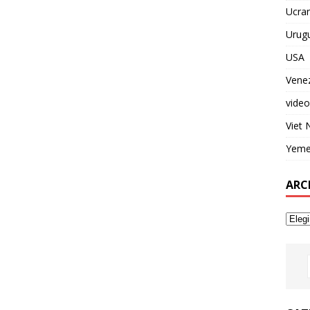
Ucran
Urug
USA
Vene
video
Viet
Yem
ARC