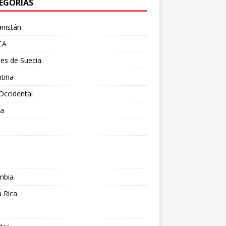
EGORÍAS
nistán
CA
es de Suecia
tina
Occidental
ia
l
a
mbia
 Rica