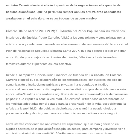
ministro Carreño destacó el efecto positivo de la regulación en el expendio de
bebidas alcohólicas, que ha permitido romper con los anti-valores capitalistas
arraigados en el país durante estas épocas de asueto masivo.
Caracas, 06 de abril de 2007 (
VTV
) / El Ministro del Poder Popular para las relaciones
Interiores y de Justicia, Pedro Carreño, felicitó a los venezolanos y venezolanas por la
actitud cívica y ciudadana mostrada en el acatamiento de las normas establecidas en el
Plan de Nacional de Seguridad Semana Santa 2007, que ha permitido lograr una gran
reducción de porcentajes de accidentes de tránsito, fallecidos y hasta incendios
forestales durante el presente asueto colectivo.
Desde el aeropuerto Generalísimo Francisco de Miranda de La Carlota, en Caracas,
Carreño expresó que la colaboración de los temporadistas, conductores, medios de
comunicación e instituciones públicas y privadas, ha redundado e incidido
sustancialmente en la reducción registrada en los distintos tipos de accidentes de esta
época. â€œNosotros nos sentimos orgullosos de ser venezolanosâ€¦es la demostración
palpable que el pueblo tiene la voluntad…â€-expresó, refiriéndose al acatamiento de
las medidas adoptadas por el estado para la preservación de la vida, especialmente la
referida a la prohibición de bebidas alcohólicas, que reiteró ha estado dirigido a
preservar la vida y de ninguna manera contra quienes se dedican a este negocio.
â€œEstamos venciendo los anti-valores del capitalismo, que se han generado en
algunos sectores de la poblaciónâ€¦(según los cuales) para compartir y divertirse tiene
que haber alcohol de por medioâ€. â€œEstamos rompiendo con esos viejos