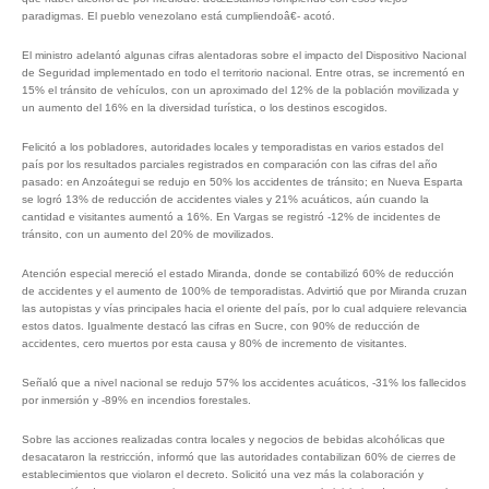
paradigmas. El pueblo venezolano está cumpliendoâ€- acotó.
El ministro adelantó algunas cifras alentadoras sobre el impacto del Dispositivo Nacional
de Seguridad implementado en todo el territorio nacional. Entre otras, se incrementó en
15% el tránsito de vehículos, con un aproximado del 12% de la población movilizada y
un aumento del 16% en la diversidad turística, o los destinos escogidos.
Felicitó a los pobladores, autoridades locales y temporadistas en varios estados del
país por los resultados parciales registrados en comparación con las cifras del año
pasado: en Anzoátegui se redujo en 50% los accidentes de tránsito; en Nueva Esparta
se logró 13% de reducción de accidentes viales y 21% acuáticos, aún cuando la
cantidad e visitantes aumentó a 16%. En Vargas se registró -12% de incidentes de
tránsito, con un aumento del 20% de movilizados.
Atención especial mereció el estado Miranda, donde se contabilizó 60% de reducción
de accidentes y el aumento de 100% de temporadistas. Advirtió que por Miranda cruzan
las autopistas y vías principales hacia el oriente del país, por lo cual adquiere relevancia
estos datos. Igualmente destacó las cifras en Sucre, con 90% de reducción de
accidentes, cero muertos por esta causa y 80% de incremento de visitantes.
Señaló que a nivel nacional se redujo 57% los accidentes acuáticos, -31% los fallecidos
por inmersión y -89% en incendios forestales.
Sobre las acciones realizadas contra locales y negocios de bebidas alcohólicas que
desacataron la restricción, informó que las autoridades contabilizan 60% de cierres de
establecimientos que violaron el decreto. Solicitó una vez más la colaboración y