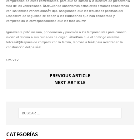
comprensión de estos comerciantes, para que se sumen a la iniciativa de preservar la
vida de los venezolanos. â€œCuando observamos estas cifras estamos colaborando
con las familias venezolanasâ€-dijo, asegurando que los resultados positivos del
Dispositivo de seguridad se deben a los ciudadanos que han colaborado y
comprendido la corresponsabilidad que les toca asumir.
Igualmente pidió mesura, ponderación y previsión a los temporadistas para cuando
inicien el retorno a sus ciudades de origen. â€œPara que el domingo estemos
felicesâ€¦después de compartir con la familia, renovar la feâ€¦para avanzar en la
construcción del paísâ€.
Ora/VTV
PREVIOUS ARTICLE
NEXT ARTICLE
CATEGORÍAS