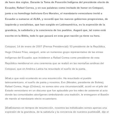
de hace dos siglos. Durante la Toma de Posesión Indígena del presidente electo de
Ecuador, Rafael Correa, y en sus palabras como invitado de honor en Cotopaxi,
junto a su homólogo boliviano Evo Morales, el mandatario venezolano invitó a
Ecuador a sumarse al ALBA, y recordó que los nuevos gobiernos progresistas, de
izquierda y socialistas, que han surgido en Latinoamérica, es la expresión de la
grandeza, la sabiduría y la conciencia de los pueblos. Auguró que, tal como está
escrito en la Biblia, todo lo que pasará en esta gran nación ya tiene su hora.
Cotopaxi, 14 de enero de 2007 (Prensa Presidencial) / El presidente de la República,
Hugo Chávez Frías, aseguró, ante un numeroso grupo representativo de las etnias
indígenas del Ecuador, que invistieron a Rafael Correa como presidente de esta
República meridional en una ceremonia que se realizó en las montañas andinas del
Cotopaxi, que en América Latina ha resucitado el sueño de la patria.
â€œLo que está ocurriendo es una resurrección. Ha resucitado el pueblo
latinoamericano, el sueño de patria y nosotros, Evo (Morales, presidente de Bolivia),
Rafael Correa, Hugo (Chávez), no somos sino una circunstanciaâ€, acotó en el jefe del
Estado venezolano en un discurso que fue aplaudido por los miles de asistente al acto
donde las comunidades aborígenes simbolizando una tradición, le entregaron el Bastón
de mando al mandatario electo ecuatoriano.
â€œEstamos en tiempos de resurrección, nosotros las individuales somos apenas una
expresión de la grandeza, de la sabiduría y la conciencia de nuestros pueblosâ€, dijo el