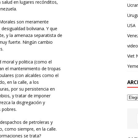
 salud en lugares recónditos,
Ucran
enezuela.
Urug
o Morales son meramente
USA
 desigualdad boliviana. Y que
te, y la amenaza separatista de
Vene
s muy fuerte. Ningún cambio
video
s.
Viet
 moral y politica (como el
Yem
an el mantenimiento de tropas
opulares (con alcaldes como el
ARC
, en la calle, a los
uras, por su persistencia en
mbios, y tratar de imponer
ezca la disgregación y
s pobres.
n despachos de petroleras y
o, como siempre, en la calle.
formaciones se trata?