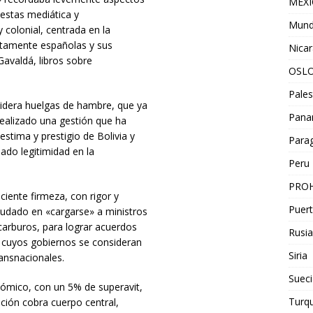
MEX
uestas mediática y
Mun
 colonial, centrada en la
stamente españolas y sus
Nica
Gavaldá, libros sobre
OSL
Pales
lidera huelgas de hambre, que ya
Pan
realizado una gestión que ha
stima y prestigio de Bolivia y
Para
ado legitimidad en la
Peru
PROH
ciente firmeza, con rigor y
Puert
dado en «cargarse» a ministros
carburos, para lograr acuerdos
Rusia
cuyos gobiernos se consideran
Siria
ansnacionales.
Sueci
nómico, con un 5% de superavit,
Turqu
ación cobra cuerpo central,