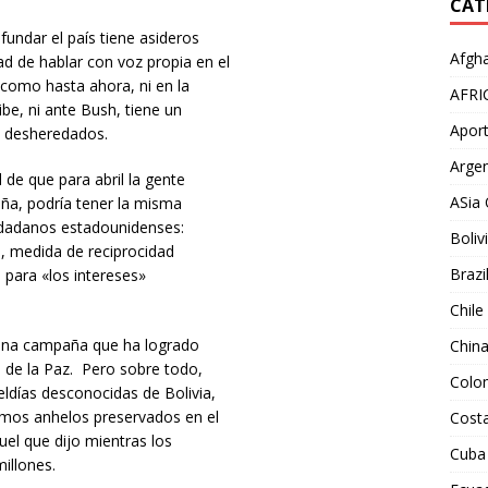
CAT
fundar el país tiene asideros
Afgha
d de hablar con voz propia en el
z como hasta ahora, ni en la
AFRI
be, ni ante Bush, tiene un
Aport
e desheredados.
Argen
de que para abril la gente
ASia 
aña, podría tener la misma
udadanos estadounidenses:
Boliv
, medida de reciprocidad
Brazi
 para «los intereses»
Chile
una campaña que ha logrado
Chin
l de la Paz. Pero sobre todo,
Colo
días desconocidas de Bolivia,
imos anhelos preservados en el
Costa
uel que dijo mientras los
Cuba
illones.