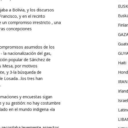
EUSK
aba a Bolivia, y los discursos
Euska
Francisco, y en el recinto
un compromiso irrestricto , una
Finla
tras concepciones
GAZ
Guat
s compromisos asumidos de los
GUY
 la nacionalización del gas,
ación popular de Sánchez de
Haiti
os Mesa, por motivos
Hond
nte, y 3-la búsqueda de
 de Losada…los tres han
IRAN
.
Irlan
imaciones y encuestas sigan
Israel
 y su gestión: no hay costumbre
lado en el mundo indigena «la
Lati
LIB
d» recordaba levemente aspectos