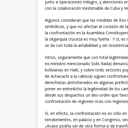
junto a operaciones milagro, y atenciones en
con la colaboración inestimable de Cuba y V
Algunos consideran que las medidas de Ev
simbólicas, y que no afectan al corazón de la
la confrontación en la Asamblea Constituyen
la oligarquía cruceza es muy fuerte. Y sí, e
se da con toda la amabilidad y sin resistencia
Otros, seguramente que con total legitimidad
ex-ministro mencionado Solis Rada) denunci
bolivianas en Haití, y sobre todo sectores p
de Achacachi a la cabeza) siguen confrontando
derechistas atrincherados en algunas prefect
poner en entredicho la legitimidad de los ca
desde sus despachos un des-orden que favor
confrontación de regiones ricas con regione
Sí, en efecto, la confrontación no es sólo e
terratenientes, en palacio y en Congreso, sin
¿Acaso podría ser de otra forma si de trasn