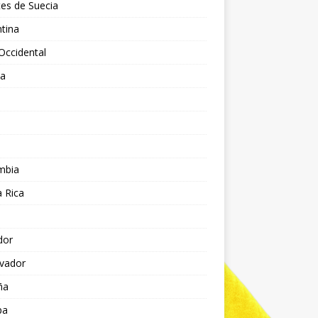
es de Suecia
tina
Occidental
ia
l
a
mbia
 Rica
dor
lvador
ña
pa