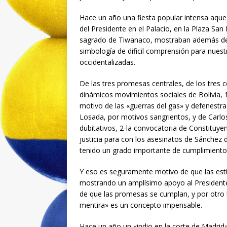
Hace un año una fiesta popular intensa aquej
del Presidente en el Palacio, en la Plaza San 
sagrado de Tiwanaco, mostraban además de 
simbología de dificil comprensión para nues
occidentalizadas.
De las tres promesas centrales, de los tre
dinámicos movimientos sociales de Bolivia, 1-
motivo de las «guerras del gas» y defenestr
Losada, por motivos sangrientos, y de Carl
dubitativos, 2-la convocatoria de Constituye
justicia para con los asesinatos de Sánchez
tenido un grado importante de cumplimiento
Y eso es seguramente motivo de que las est
mostrando un amplísimo apoyo al Presidente
de que las promesas se cumplan, y por otro 
mentira» es un concepto impensable.
Hace un año un «indio en la corte de Madri