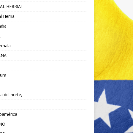
AL HERRIA!
l Herria.
ndia
A
emala
ANA
ura
da del norte,
noamérica
ANO