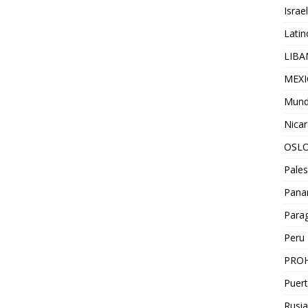
Israel
Lati
LIB
MEX
Mun
Nica
OSL
Pales
Pan
Para
Peru
PROH
Puert
Rusia