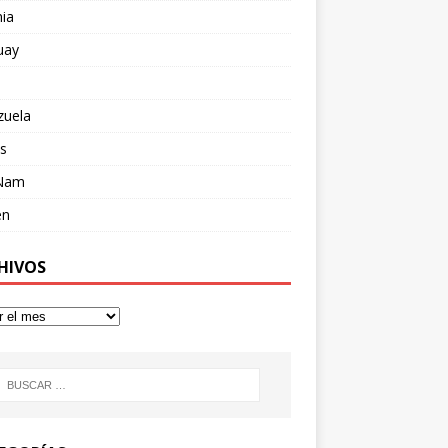
ia
uay
zuela
s
 Nam
en
HIVOS