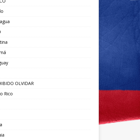
ICO
do
ragua
O
tina
amá
guay
IBIDO OLVIDAR
o Rico
a
ia