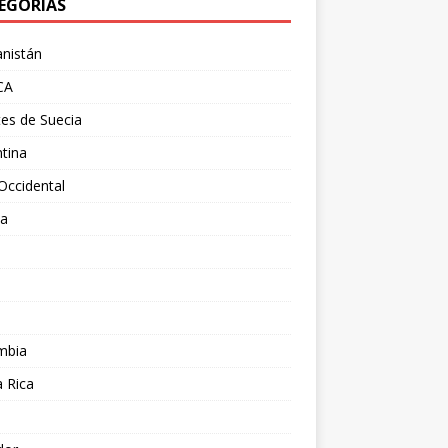
EGORÍAS
nistán
CA
es de Suecia
tina
Occidental
ia
l
a
mbia
 Rica