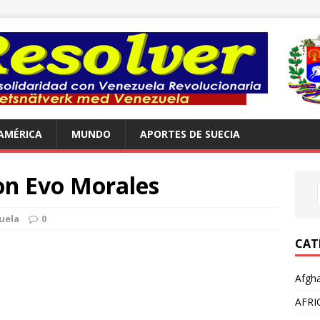
AMÉRICA
MUNDO
APORTES DE SUECIA
on Evo Morales
uela
0
CAT
Afgha
AFRI