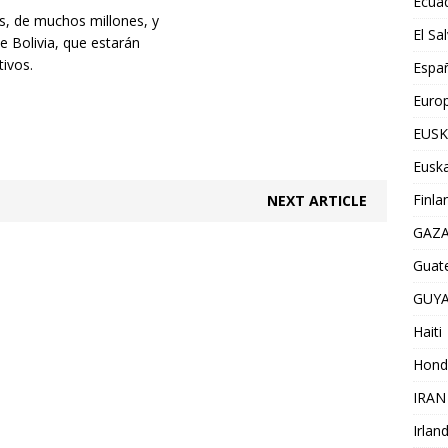
Ecua
s, de muchos millones, y
El Sa
e Bolivia, que estarán
ivos.
Espa
Euro
EUSK
Euska
Finla
NEXT ARTICLE
GAZ
Guat
GUY
Haiti
Hond
IRAN
Irlan