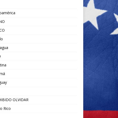
noamérica
ANO
ICO
do
ragua
O
tina
amá
guay
IBIDO OLVIDAR
o Rico