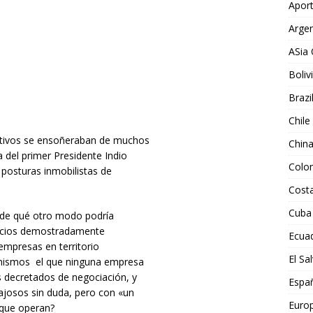
Aport
Argen
ASia 
Boliv
Brazi
Chile
ctivos se ensoñeraban de muchos
Chin
a del primer Presidente Indio
Colo
s posturas inmobilistas de
Costa
Cuba
s de qué otro modo podría
eficios demostradamente
Ecua
empresas en territorio
El Sa
 mismos el que ninguna empresa
s decretados de negociación, y
Espa
ajosos sin duda, pero con «un
Euro
 que operan?