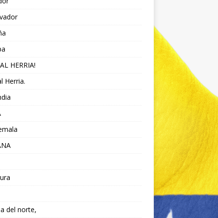
dor
lvador
ña
pa
AL HERRIA!
l Herria.
ndia
A
emala
ANA
ura
da del norte,