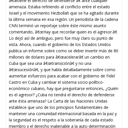
â€œtiene el derecho de defenderse â€ ante cuálquier
amenaza. Estaba refiriendo al conflicto entre el estado
Israel y el movimiento Hezbollah que se ha agitado durante
la última semana en esa región. Un periodista de la cadena
CNN terminó un reportaje sobre éste mismo asunto
comentando, â€œHay que recordar quien es el agresor.â€
Lo dejó así de ambiguo, pero fue muy claro su punto de
vista. Ahora, cuando el gobierno de los Estados Unidos
publica un informe sobre como se deber invertir más de 80
millones de dolares para â€œacelerarâ€ un cambio en
Cuba que sea una â€œtransiciónâ€ y no una
â€œsucesiónâ€, y que habla detalladamente sobre como
aumentar esfuerzos para acabar con el gobierno de Fidel
Castro en Cuba y cambiar el sistema socio-político-
económico cubano, hay que preguntarse entonces, ¿Quién
es el agresor? ¿Cuba no tendrá el derecho de defenderse
ante ésta amenaza? La Carta de las Naciones Unidas
establece que uno de los principios fundamentales de
mantener una comunidad internacional basada en la paz y
la seguridad es el respeto a la soberanía de cada estado
miembro y el derecho inalienable a la auto-determinación