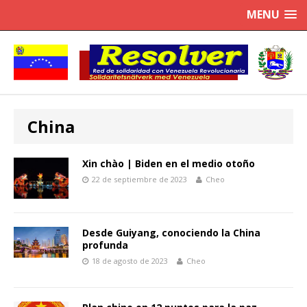
MENU
China
Xin chào | Biden en el medio otoño
22 de septiembre de 2023
Cheo
Desde Guiyang, conociendo la China
profunda
18 de agosto de 2023
Cheo