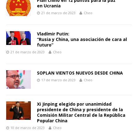
Plan chino en 12 puntos para la paz
en Ucrania
21 de marzo de 2023
Cheo
Vladímir Putin:
“Rusia y China, una asociación de cara al
futuro”
21 de marzo de 2023
Cheo
SOPLAN VIENTOS NUEVOS DESDE CHINA
17 de marzo de 2023
Cheo
Xi Jinping elegido por unanimidad
presidente de China y presidente de la
Comisión Militar Central de la República
Popular China
10 de marzo de 2023
Cheo