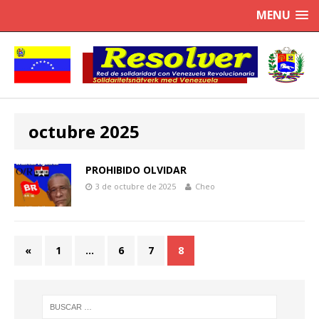
MENU
octubre 2025
PROHIBIDO OLVIDAR
3 de octubre de 2025
Cheo
«
1
…
6
7
8