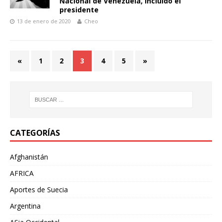
Nacional de Venezuela, incluido el
presidente
13 de enero de 2020
Cheo
«
1
2
3
4
5
»
CATEGORÍAS
Afghanistán
AFRICA
Aportes de Suecia
Argentina