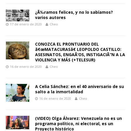
¿Ã‰ramos felices, y no lo sabíamos?
varios autores
17 de enero de 2020
Cheo
CONOZCA EL PRONTUARIO DEL
â€œMATACURASâ€ LEOPOLDO CASTILLO:
ASESINATOS, ENGAÃ‘OS, INSTIGACIÃ“N A LA
VIOLENCIA Y MÁS (+TELESUR)
16 de enero de 2020
Cheo
A Celia Sánchez: en el 40 aniversario de su
salto a la inmortalidad
16 de enero de 2020
Cheo
(VIDEO) Olga Álvarez: Venezuela no es un
programa político, ni electoral, es un
Proyecto histórico