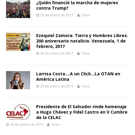
¿Quién financió la marcha de mujeres
contra Trump?
29 de enero de 2017
Cheo
Ezequiel Zamora: Tierra y Hombres Libres.
200 aniversario natalicio. Venezuela, 1 de
febrero, 2017
28 de enero de 2017
Cheo
Larrisa Costa….A un Click…La OTAN en
América Latina
26 de enero de 2017
Cheo
Presidente de El Salvador rinde homenaje
a Hugo Chávez y Fidel Castro en V Cumbre
de la CELAC
26 de enero de 2017
Cheo