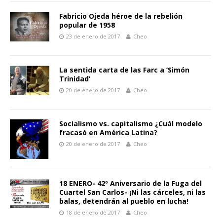
Fabricio Ojeda héroe de la rebelión
popular de 1958
23 de enero de 2017
Cheo
La sentida carta de las Farc a ‘Simón
Trinidad’
20 de enero de 2017
Cheo
Socialismo vs. capitalismo ¿Cuál modelo
fracasó en América Latina?
20 de enero de 2017
Cheo
18 ENERO- 42º Aniversario de la Fuga del
Cuartel San Carlos- ¡Ni las cárceles, ni las
balas, detendrán al pueblo en lucha!
18 de enero de 2017
Cheo