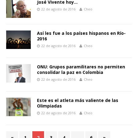
José Vivente hoy…
22 de agosto de 2016
Cheo
Así les fue a los países hispanos en Río-
2016
22 de agosto de 2016
Cheo
ONU: Grupos paramilitares no permiten
consolidar la paz en Colombia
22 de agosto de 2016
Cheo
Este es el atleta más valiente de las
Olimpiadas
22 de agosto de 2016
Cheo
«
1
2
3
4
…
6
»