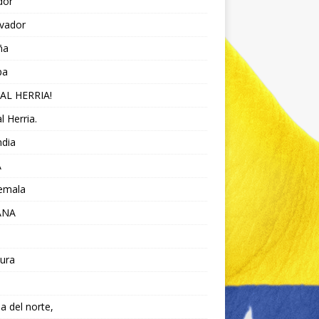
dor
lvador
ña
pa
AL HERRIA!
l Herria.
ndia
A
emala
ANA
ura
da del norte,