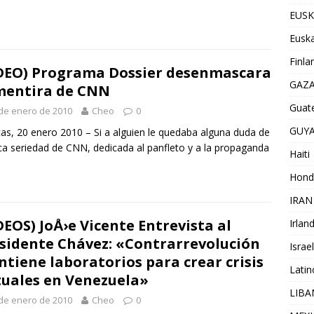
EUSK
Euska
Finla
DEO) Programa Dossier desenmascara
GAZ
mentira de CNN
Guat
de enero de 2010
Cheo
0
GUY
as, 20 enero 2010 – Si a alguien le quedaba alguna duda de
ca seriedad de CNN, dedicada al panfleto y a la propaganda
Haiti
Hond
IRAN
DEOS) JoÅ›e Vicente Entrevista al
Irlan
sidente Chávez: «Contrarrevolución
Israel
tiene laboratorios para crear crisis
Lati
tuales en Venezuela»
LIB
de enero de 2010
Cheo
0