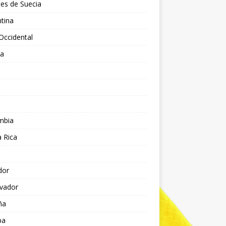
es de Suecia
tina
Occidental
ia
l
a
mbia
 Rica
dor
lvador
ña
pa