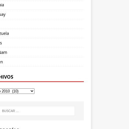
ia
uay
zuela
s
 Nam
en
HIVOS