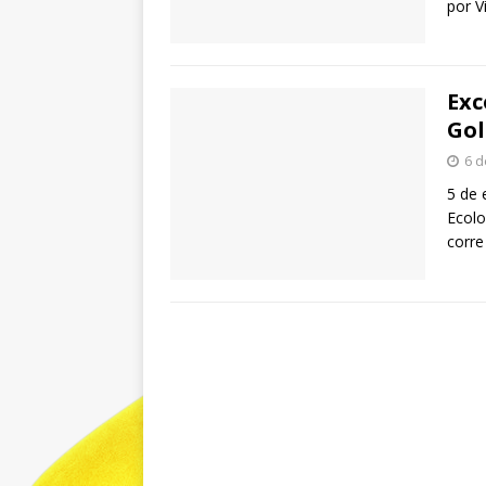
por V
Exc
Gol
6 d
5 de 
Ecolo
corre