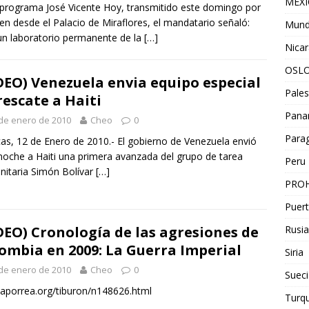
MEX
 programa José Vicente Hoy, transmitido este domingo por
en desde el Palacio de Miraflores, el mandatario señaló:
Mun
un laboratorio permanente de la
[…]
Nica
OSL
DEO) Venezuela envia equipo especial
Pales
rescate a Haiti
Pan
de enero de 2010
Cheo
0
Para
as, 12 de Enero de 2010.- El gobierno de Venezuela envió
noche a Haiti una primera avanzada del grupo de tarea
Peru
itaria Simón Bolívar
[…]
PROH
Puert
Rusia
DEO) Cronología de las agresiones de
ombia en 2009: La Guerra Imperial
Siria
de enero de 2010
Cheo
0
Sueci
porrea.org/tiburon/n148626.html
Turqu