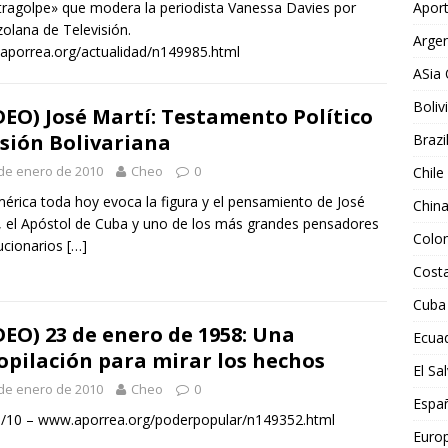
Aport
ragolpe» que modera la periodista Vanessa Davies por
olana de Televisión.
Argen
porrea.org/actualidad/n149985.html
ASia 
Boliv
DEO) José Martí: Testamento Político
isión Bolivariana
Brazi
de enero de 2010
Cheo
0
Chile
érica toda hoy evoca la figura y el pensamiento de José
Chin
, el Apóstol de Cuba y uno de los más grandes pensadores
Colo
ucionarios
[…]
Costa
Cuba
DEO) 23 de enero de 1958: Una
Ecua
opilación para mirar los hechos
El Sa
de enero de 2010
Cheo
0
Espa
/10 – www.aporrea.org/poderpopular/n149352.html
Euro