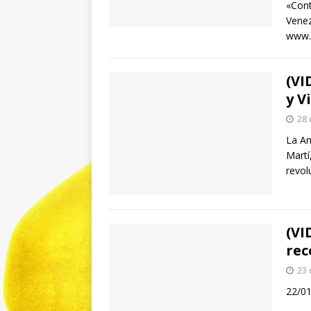
«Cont
Venez
www.a
(VI
y V
28 
La Am
Martí
revol
(VI
rec
23 
22/01