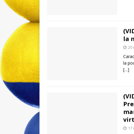
(VI
la 
20 
Carac
la po
[…]
(VI
Pre
man
vir
17 