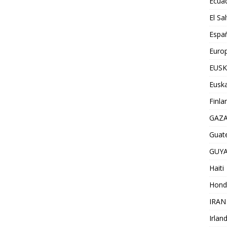
Ecua
El Sa
Espa
Euro
EUSK
Euska
Finla
GAZ
Guat
GUY
Haiti
Hond
IRAN
Irlan