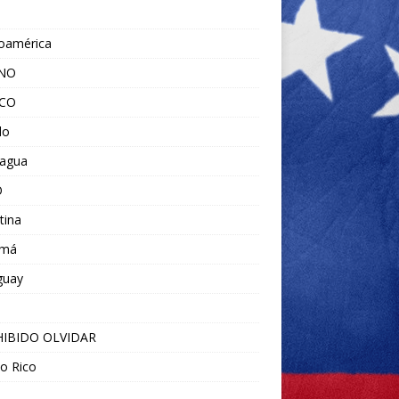
noamérica
ANO
ICO
do
ragua
O
tina
amá
guay
IBIDO OLVIDAR
o Rico