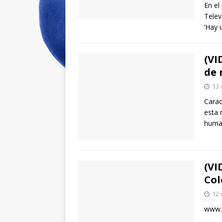
En el
Telev
‘Hay 
(VI
de 
13 
Carac
esta 
human
(VI
Col
12 
www.a