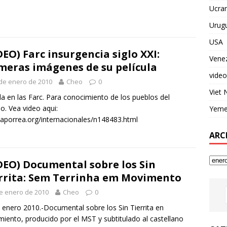
Ucran
Urug
USA
DEO) Farc insurgencia siglo XXI:
Vene
meras imágenes de su película
video
de enero de 2010
Cheo
0
Viet
da en las Farc. Para conocimiento de los pueblos del
. Vea video aqui:
Yem
porrea.org/internacionales/n148483.html
ARC
DEO) Documental sobre los Sin
rrita: Sem Terrinha em Movimento
e enero de 2010
Cheo
0
 enero 2010.-Documental sobre los Sin Tierrita en
iento, producido por el MST y subtitulado al castellano