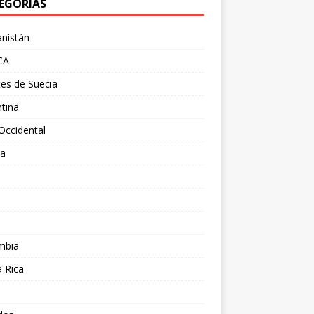
EGORÍAS
nistán
CA
es de Suecia
tina
Occidental
ia
l
a
mbia
 Rica