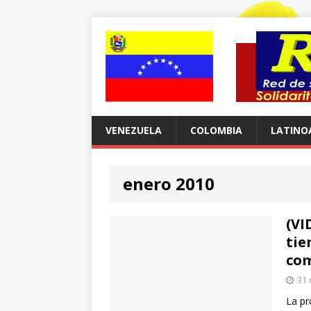
VENEZUELA
COLOMBIA
LATINO
enero 2010
(VI
tie
com
31 
La pr