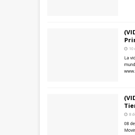
(VI
Pri
10 
La vi
mundo
www.a
(VI
Tie
8 d
08 de
Movim