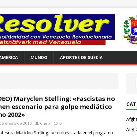
AMÉRICA
MUNDO
APORTES DE SUECIA
DEO) Maryclen Stelling: «Fascistas no
CAT
nen escenario para golpe mediático
o 2002»
Afgha
de enero de 2010
Cheo
0
AFRI
ofesora Mariclen Stelling fue entrevistada en el programa