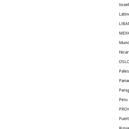
Israel
Lati
LIB
MEX
Mun
Nica
OSL
Pales
Pan
Para
Peru
PROH
Puert
Rusia