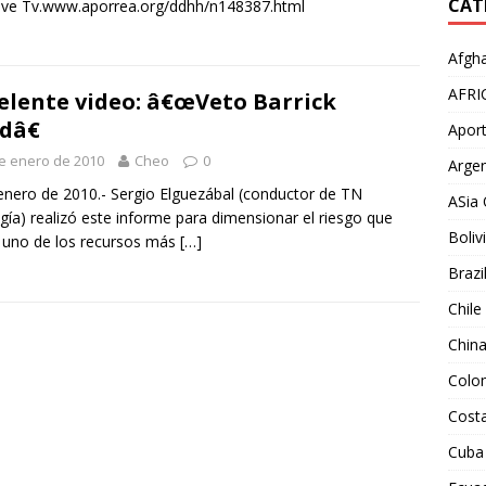
CAT
ive Tv.www.aporrea.org/ddhh/n148387.html
Afgha
AFRI
elente video: â€œVeto Barrick
dâ€
Aport
e enero de 2010
Cheo
0
Argen
enero de 2010.- Sergio Elguezábal (conductor de TN
ASia 
gía) realizó este informe para dimensionar el riesgo que
Boliv
 uno de los recursos más
[…]
Brazi
Chile
Chin
Colo
Costa
Cuba