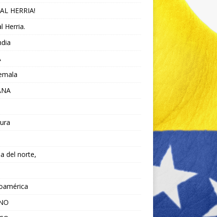
AL HERRIA!
l Herria.
ndia
A
emala
ANA
ura
da del norte,
noamérica
ANO