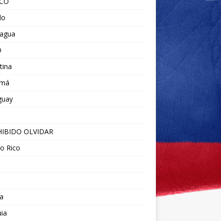
ICO
do
ragua
O
tina
amá
guay
IBIDO OLVIDAR
o Rico
a
ia