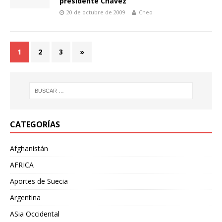
presidente Chávez
20 de octubre de 2009
Cheo
1
2
3
»
CATEGORÍAS
Afghanistán
AFRICA
Aportes de Suecia
Argentina
ASia Occidental