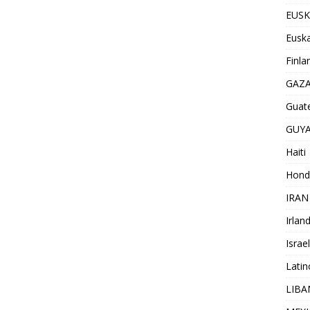
EUSK
Euska
Finla
GAZ
Guat
GUY
Haiti
Hond
IRAN
Irlan
Israel
Lati
LIB