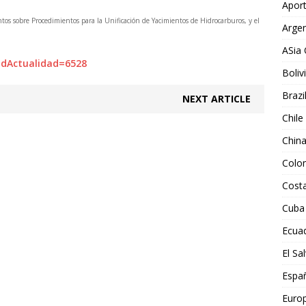
Aport
os sobre Procedimientos para la Unificación de Yacimientos de Hidrocarburos, y el
Argen
ASia 
?IdActualidad=6528
Boliv
Brazi
NEXT ARTICLE
Chile
Chin
Colo
Costa
Cuba
Ecua
El Sa
Espa
Euro