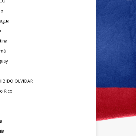
ICO
do
ragua
O
tina
amá
guay
IBIDO OLVIDAR
o Rico
a
ia