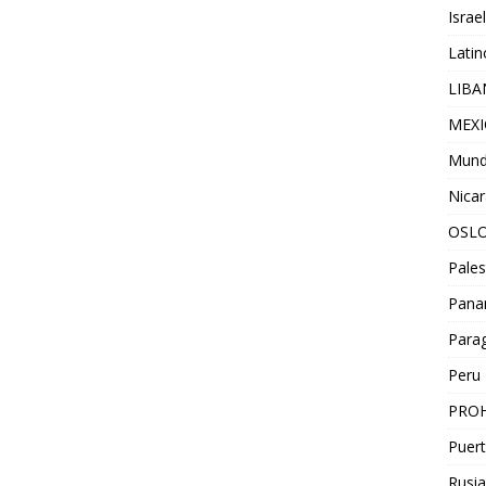
Israel
Lati
LIB
MEX
Mun
Nica
OSL
Pales
Pan
Para
Peru
PROH
Puert
Rusia