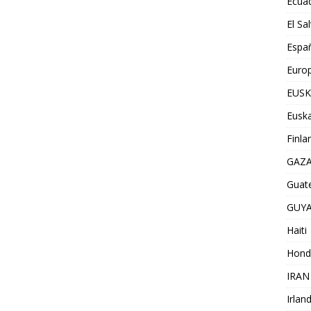
Ecua
El Sa
Espa
Euro
EUSK
Euska
Finla
GAZ
Guat
GUY
Haiti
Hond
IRAN
Irlan