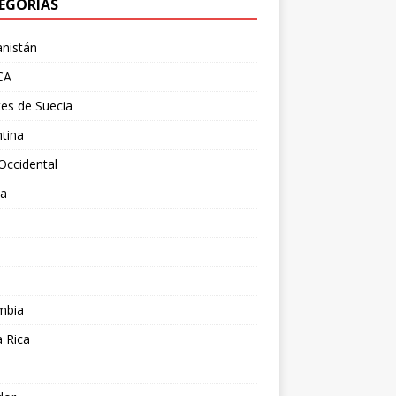
EGORÍAS
nistán
CA
es de Suecia
tina
Occidental
ia
l
a
mbia
 Rica