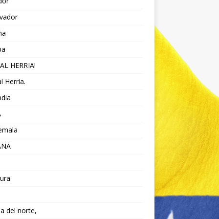
dor
lvador
ña
pa
AL HERRIA!
l Herria.
ndia
A
emala
ANA
ura
da del norte,