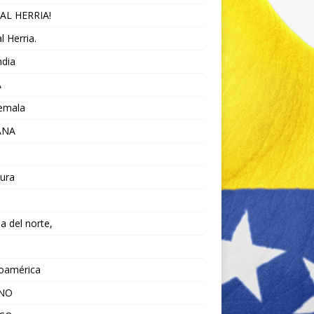
AL HERRIA!
l Herria.
ndia
A
emala
ANA
ura
da del norte,
noamérica
ANO