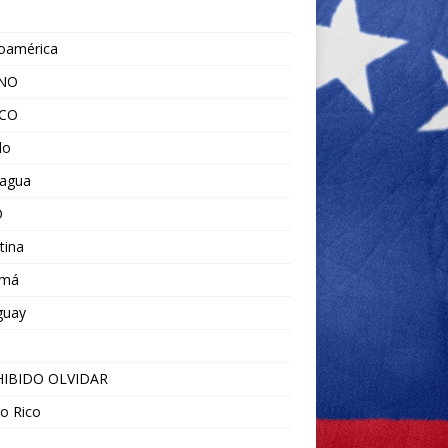
noamérica
ANO
ICO
do
ragua
O
tina
amá
guay
IBIDO OLVIDAR
o Rico