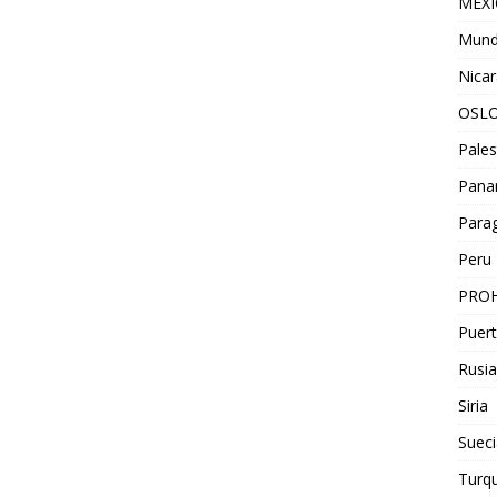
MEX
Mun
Nica
OSL
Pales
Pan
Para
Peru
PROH
Puert
Rusia
Siria
Sueci
Turqu