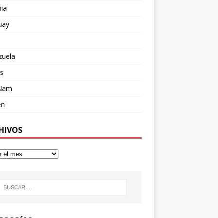
ia
uay
zuela
s
 Nam
en
HIVOS