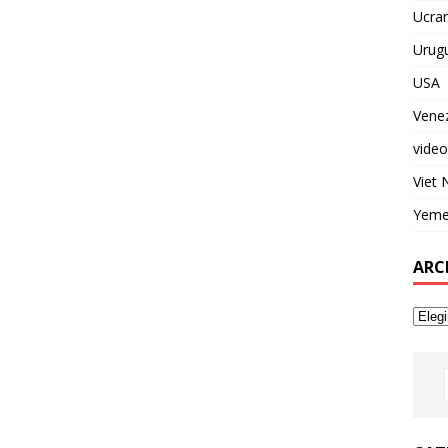
Ucran
Urug
USA
Vene
video
Viet
Yem
ARC