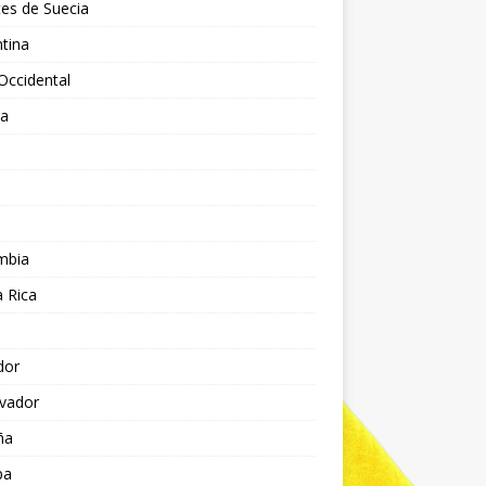
es de Suecia
tina
Occidental
ia
l
a
mbia
 Rica
dor
lvador
ña
pa