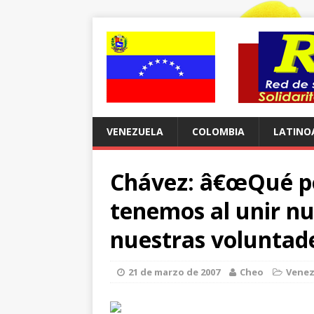
VENEZUELA
COLOMBIA
LATINO
Chávez: â€œQué po
tenemos al unir nu
nuestras voluntade
21 de marzo de 2007
Cheo
Venez