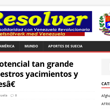
AMÉRICA
MUNDO
APORTES DE SUECIA
tencial tan grande
estros yacimientos y
sâ€
CAT
uela
0
Afgha
AFRI