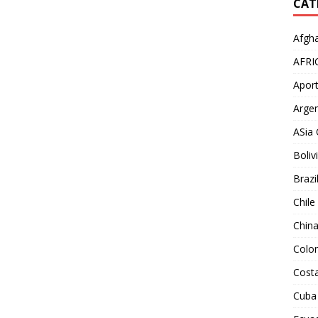
CAT
Afgha
AFRI
Aport
Argen
ASia 
Boliv
Brazi
Chile
Chin
Colo
Costa
Cuba