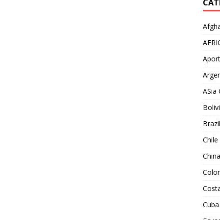
CAT
Afgha
AFRI
Aport
Argen
ASia 
Boliv
Brazi
Chile
Chin
Colo
Costa
Cuba