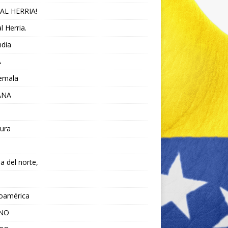
AL HERRIA!
l Herria.
ndia
A
emala
ANA
ura
da del norte,
noamérica
ANO