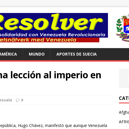
AMÉRICA
MUNDO
APORTES DE SUECIA
 lección al imperio en
CAT
ezuela
0
Afgha
AFRI
a República, Hugo Chávez, manifestó que aunque Venezuela