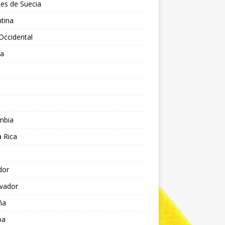
es de Suecia
tina
Occidental
ia
l
a
mbia
 Rica
dor
lvador
ña
pa