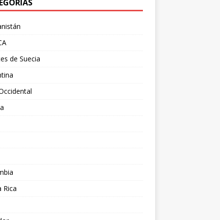
EGORÍAS
nistán
CA
es de Suecia
tina
Occidental
ia
l
a
mbia
 Rica