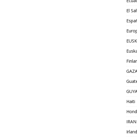
Ecua
El Sa
Espa
Euro
EUSK
Euska
Finla
GAZ
Guat
GUY
Haiti
Hond
IRAN
Irlan