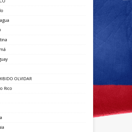
ICO
do
ragua
O
tina
amá
guay
IBIDO OLVIDAR
o Rico
a
ia