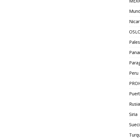
MEX
Mun
Nica
OSL
Pales
Pan
Para
Peru
PROH
Puert
Rusia
Siria
Sueci
Turqu