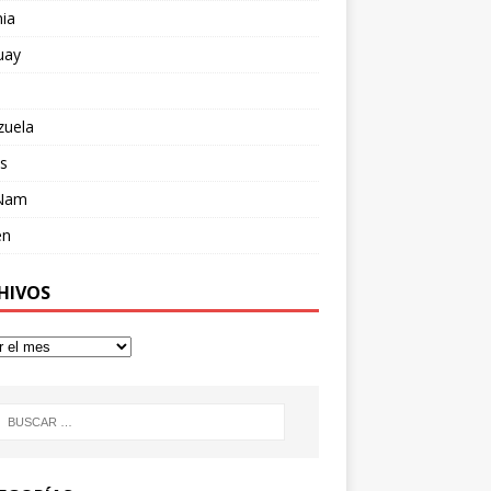
ia
uay
zuela
s
 Nam
en
HIVOS