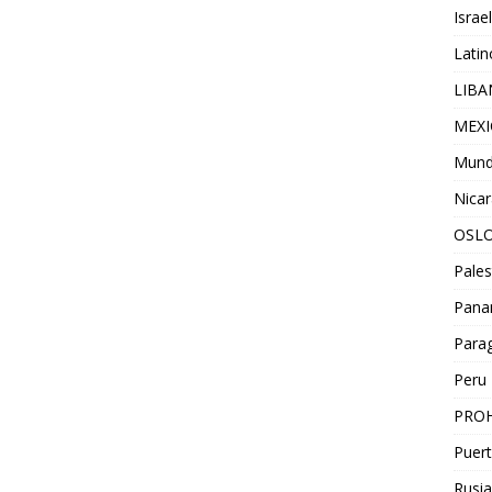
Israel
Lati
LIB
MEX
Mun
Nica
OSL
Pales
Pan
Para
Peru
PROH
Puert
Rusia