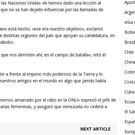
Aport
e las Naciones Unidas «le hemos dado una lección al
 que no se han dejado influenciar por las llamadas de
Argen
ASia 
cano está hecho; «ese era nuestro objetivo», exclamó
Boliv
 distintas regiones del país que apoyan su candidatura, en
Brazi
rabobo.
Chile
 que nos derroten ahí, en el campo de batalla», retó el
Chin
Colo
e a frente al imperio más poderoso de la Tierra y lo
nuestros amigos en el mundo es algo que jamás había
Costa
Cuba
tenemos amarrado por el rabo en la ONU» expresó el jefe de
Ecua
darias femeninas, y aseguró que Venezuela no cederá a
El Sa
Espa
NEXT ARTICLE
Euro