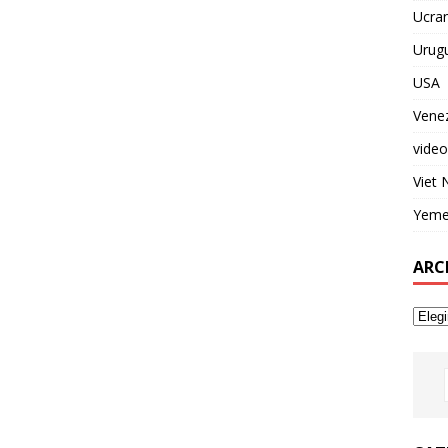
Ucran
Urug
USA
Vene
video
Viet
Yem
ARC