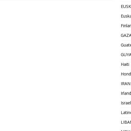
EUSK
Euska
Finla
GAZ
Guat
GUY
Haiti
Hond
IRAN
Irlan
Israel
Lati
LIB