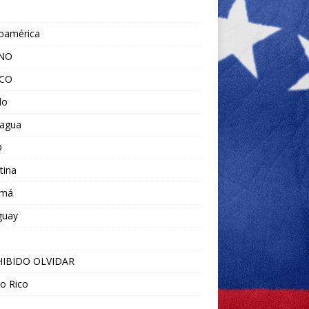
noamérica
ANO
ICO
do
ragua
O
tina
amá
guay
IBIDO OLVIDAR
o Rico