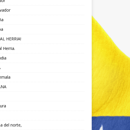
dor
lvador
ña
pa
AL HERRIA!
l Herria.
ndia
A
emala
ANA
ura
da del norte,