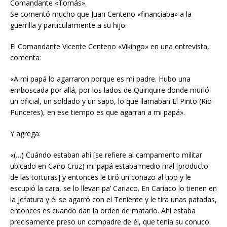
Comandante «Tomás».
Se comentó mucho que Juan Centeno «financiaba» a la
guerrilla y particularmente a su hijo.
El Comandante Vicente Centeno «Vikingo» en una entrevista,
comenta:
«A mi papá lo agarraron porque es mi padre. Hubo una
emboscada por allá, por los lados de Quiriquire donde murió
un oficial, un soldado y un sapo, lo que llamaban El Pinto (Río
Punceres), en ese tiempo es que agarran a mi papá».
Y agrega:
«(…) Cuándo estaban ahí [se refiere al campamento militar
ubicado en Caño Cruz) mi papá estaba medio mal [producto
de las torturas] y entonces le tiró un coñazo al tipo y le
escupió la cara, se lo llevan pa’ Cariaco. En Cariaco lo tienen en
la Jefatura y él se agarró con el Teniente y le tira unas patadas,
entonces es cuando dan la orden de matarlo. Ahí estaba
precisamente preso un compadre de él, que tenia su conuco