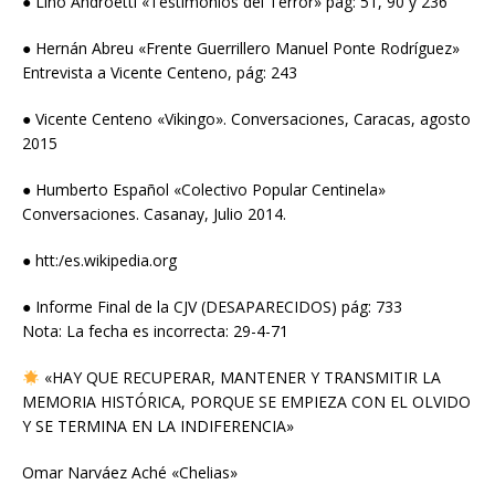
● Lino Androetti «Testimonios del Terror» pág: 51, 90 y 236
● Hernán Abreu «Frente Guerrillero Manuel Ponte Rodríguez»
Entrevista a Vicente Centeno, pág: 243
● Vicente Centeno «Vikingo». Conversaciones, Caracas, agosto
2015
● Humberto Español «Colectivo Popular Centinela»
Conversaciones. Casanay, Julio 2014.
● htt:/es.wikipedia.org
● Informe Final de la CJV (DESAPARECIDOS) pág: 733
Nota: La fecha es incorrecta: 29-4-71
«HAY QUE RECUPERAR, MANTENER Y TRANSMITIR LA
MEMORIA HISTÓRICA, PORQUE SE EMPIEZA CON EL OLVIDO
Y SE TERMINA EN LA INDIFERENCIA»
Omar Narváez Aché «Chelias»