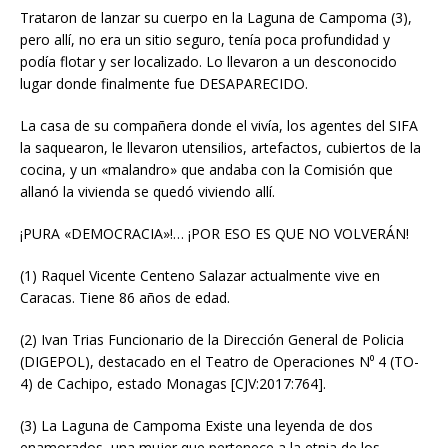
Trataron de lanzar su cuerpo en la Laguna de Campoma (3),
pero allí, no era un sitio seguro, tenía poca profundidad y
podía flotar y ser localizado. Lo llevaron a un desconocido
lugar donde finalmente fue DESAPARECIDO.
La casa de su compañera donde el vivía, los agentes del SIFA
la saquearon, le llevaron utensilios, artefactos, cubiertos de la
cocina, y un «malandro» que andaba con la Comisión que
allanó la vivienda se quedó viviendo allí.
¡PURA «DEMOCRACIA»!… ¡POR ESO ES QUE NO VOLVERÁN!
(1) Raquel Vicente Centeno Salazar actualmente vive en
Caracas. Tiene 86 años de edad.
(2) Ivan Trias Funcionario de la Dirección General de Policia
(DIGEPOL), destacado en el Teatro de Operaciones N⁰ 4 (TO-
4) de Cachipo, estado Monagas [CJV:2017:764].
(3) La Laguna de Campoma Existe una leyenda de dos
enamorados, una mujer que pertenece a la etnia de los