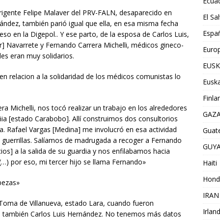
Ecua
rigente Felipe Malaver del PRV-FALN, desaparecido en
El Sa
ández, también parió igual que ella, en esa misma fecha
Espa
o en la Digepol.. Y ese parto, de la esposa de Carlos Luis,
r] Navarrete y Fernando Carrera Michelli, médicos gineco-
Euro
les eran muy solidarios.
EUSK
n relacion a la solidaridad de los médicos comunistas lo
Euska
Finla
a Michelli, nos tocó realizar un trabajo en los alrededores
GAZ
ñia [estado Carabobo]. Allí construimos dos consultorios
. Rafael Vargas [Medina] me involucró en esa actividad
Guat
as guerrillas. Salíamos de madrugada a recoger a Fernando
GUY
ios] a la salida de su guardia y nos enfilabamos hacia
…) por eso, mi tercer hijo se llama Fernando»
Haiti
Hond
ezas»
IRAN
 Toma de Villanueva, estado Lara, cuando fueron
Irlan
e también Carlos Luis Hernández. No tenemos más datos