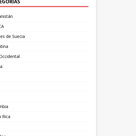
EGORÍAS
nistán
CA
es de Suecia
tina
Occidental
ia
l
a
mbia
 Rica