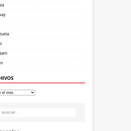
ia
uay
zuela
s
 Nam
en
HIVOS