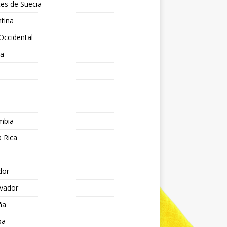
es de Suecia
tina
Occidental
ia
l
a
mbia
 Rica
dor
lvador
ña
pa