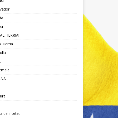
dor
lvador
ña
pa
AL HERRIA!
l Herria.
ndia
A
emala
ANA
ura
da del norte,