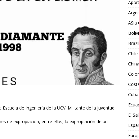
Aport
Argen
ASia 
Boliv
Brazi
Chile
Chin
Colo
Costa
Cuba
Ecua
a Escuela de Ingeniería de la UCV. Militante de la Juventud
El Sa
s de expropiación, entre ellas, la expropiación de un
Espa
Euro