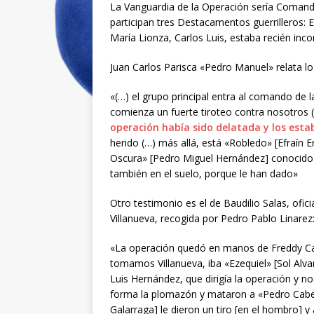
La Vanguardia de la Operación sería Comand
participan tres Destacamentos guerrilleros: E
María Lionza, Carlos Luis, estaba recién inco
Juan Carlos Parisca «Pedro Manuel» relata lo
«(…) el grupo principal entra al comando de
comienza un fuerte tiroteo contra nosotros (
operación había sido delatada y los est
herido (…) más allá, está «Robledo» [Efraín 
Oscura» [Pedro Miguel Hernández] conocid
también en el suelo, porque le han dado»
Otro testimonio es el de Baudilio Salas, ofic
Villanueva, recogida por Pedro Pablo Linarez
«La operación quedó en manos de Freddy Ca
tomamos Villanueva, iba «Ezequiel» [Sol Alva
Luis Hernández, que dirigía la operación y
forma la plomazón y mataron a «Pedro Cabez
Galarraga] le dieron un tiro [en el hombro] y