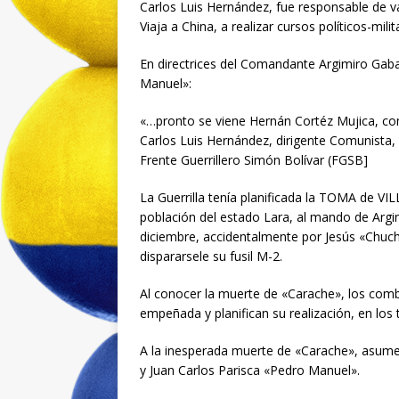
Carlos Luis Hernández, fue responsable de 
Viaja a China, a realizar cursos políticos-milit
En directrices del Comandante Argimiro Gaba
Manuel»:
«…pronto se viene Hernán Cortéz Mujica, com
Carlos Luis Hernández, dirigente Comunista, 
Frente Guerrillero Simón Bolívar (FGSB]
La Guerrilla tenía planificada la TOMA de VI
población del estado Lara, al mando de Argim
diciembre, accidentalmente por Jesús «Chuc
dispararsele su fusil M-2.
Al conocer la muerte de «Carache», los com
empeñada y planifican su realización, en los 
A la inesperada muerte de «Carache», asumen
y Juan Carlos Parisca «Pedro Manuel».