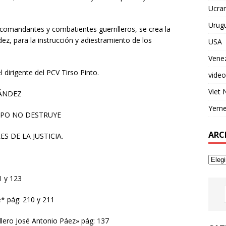
Ucran
Urug
 comandantes y combatientes guerrilleros, se crea la
ez, para la instrucción y adiestramiento de los
USA
Vene
dirigente del PCV Tirso Pinto.
video
Viet
NÁNDEZ
Yem
MPO NO DESTRUYE
ARC
 DE LA JUSTICIA.
1 y 123
* pág: 210 y 211
lero José Antonio Páez» pág: 137