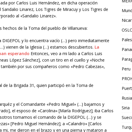
MEX
ada por Carlos Luis Hernández, en dicha operación
l Sandalio Linarez, Los Tigres de Miracuy y Los Tigres de
Mun
rporado al «Sandalio Linarez».
Nica
s hechos de la Toma del pueblo de Villanueva:
OSL
Pales
 la DIGEPOL y lo encuentra vacío (…) pero inmediatamente
…) vienen de la Iglesia (…) estamos descubiertos.
La
Pan
aban esperando
Entonces, veo a mi lado a Carlos Luis
Para
Eneas López Sánchez], con un tiro en el cuello y «Noche
o también por sus compañeros como «Pedro Cabezas»,
Peru
PROH
ial de la Brigada 31, quien participó en la Toma de
Puert
:
Rusia
rquéz y el Comandante «Pedro Miguel» (…) bajamos y
Siria
rado], el esposo de «Carolina» [María Rodríguez]; iba Carlos
 nosotros tomamos el comando de la DIGEPOL (…) y se
Sueci
as» [Pedro Miguel Hernández]; a «Calandro» [Carlos
Turqu
 a mi, me dieron en el brazo y en una pierna y mataron a