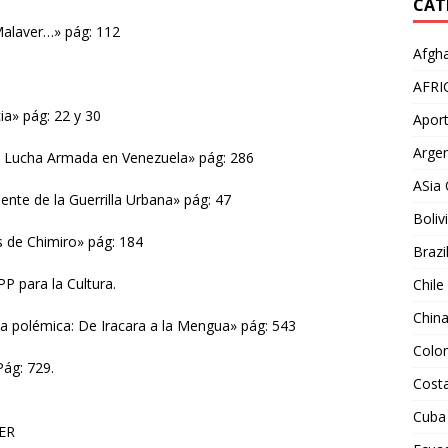
CAT
Malaver…» pág: 112
Afgha
AFRI
ia» pág: 22 y 30
Aport
Argen
 la Lucha Armada en Venezuela» pág: 286
ASia 
nte de la Guerrilla Urbana» pág: 47
Boliv
 de Chimiro» pág: 184
Brazi
PP para la Cultura.
Chile
Chin
 polémica: De Iracara a la Mengua» pág: 543
Colo
ág: 729.
Costa
Cuba
ER