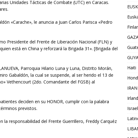
varias Unidades Tácticas de Combate (UTC) en Caracas.
EUSK
ares.
Euska
ldón «Carache», le anuncia a Juan Carlos Parisca «Pedro
Finla
GAZ
o Presidente del Frente de Liberación Nacional (FLN) y
Guat
quien está en China y reforzará la Brigada 31». [Brigada del
GUY
Haiti
LLANUEVA, Parroquia Hilario Luna y Luna, Distrito Morán,
iro Gabaldón, la cual se suspende, al ser herido el 13 de
Hond
ho» Vethencourt (2do. Comandante del FGSB) al
IRAN
Irlan
batientes deciden en su HONOR, cumplir con la palabra
Israel
términos previstos.
Lati
 la responsabilidad del Frente Guerrillero, Freddy Carquéz
LIB