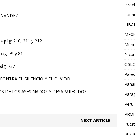
Israel
Lati
RNÁNDEZ
LIB
MEX
» pág: 210, 211 y 212
Mun
pag: 79 y 81
Nica
OSL
pág: 732
Pales
ONTRA EL SILENCIO Y EL OLVIDO
Pan
OS DE LOS ASESINADOS Y DESAPARECIDOS
Para
Peru
PROH
NEXT ARTICLE
Puert
Rusia