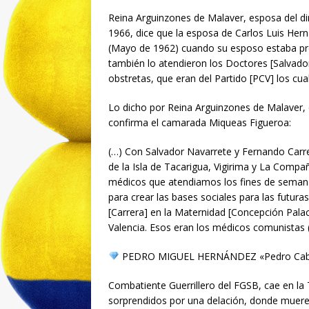
Reina Arguinzones de Malaver, esposa del di
1966, dice que la esposa de Carlos Luis Hern
(Mayo de 1962) cuando su esposo estaba pres
también lo atendieron los Doctores [Salvado
obstretas, que eran del Partido [PCV] los cua
Lo dicho por Reina Arguinzones de Malaver, e
confirma el camarada Miqueas Figueroa:
(…) Con Salvador Navarrete y Fernando Carrer
de la Isla de Tacarigua, Vigirima y La Compa
médicos que atendiamos los fines de semana
para crear las bases sociales para las futur
[Carrera] en la Maternidad [Concepción Palac
Valencia. Esos eran los médicos comunistas (
PEDRO MIGUEL HERNÁNDEZ «Pedro Cab
Combatiente Guerrillero del FGSB, cae en la
sorprendidos por una delación, donde muer