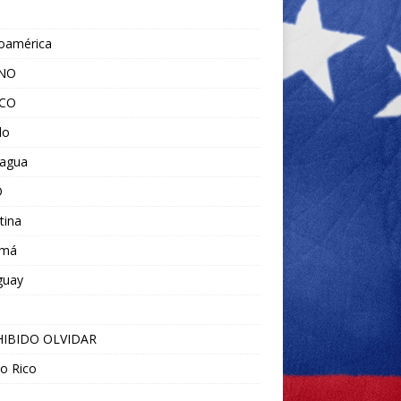
noamérica
ANO
ICO
do
ragua
O
tina
amá
guay
IBIDO OLVIDAR
o Rico