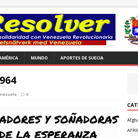
AMÉRICA
MUNDO
APORTES DE SUECIA
964
nezuela
0
CAT
Afgha
AFRI