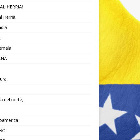
AL HERRIA!
l Herria.
ndia
A
emala
ANA
ura
da del norte,
noamérica
ANO