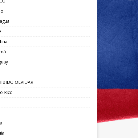
ICO
do
ragua
O
tina
amá
guay
IBIDO OLVIDAR
o Rico
a
ia